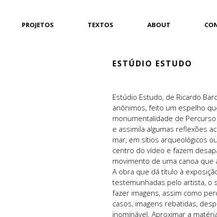
PROJETOS
TEXTOS
ABOUT
CO
ESTÚDIO ESTUDO
Estúdio Estudo, de Ricardo Ba
anônimos, feito um espelho que
monumentalidade de Percurso (
e assimila algumas reflexões a
mar, em sítios arqueológicos 
centro do vídeo e fazem desapa
movimento de uma canoa que a
A obra que dá título à exposiç
testemunhadas pelo artista, o
fazer imagens, assim como pe
casos, imagens rebatidas, des
inominável. Aproximar a matéri