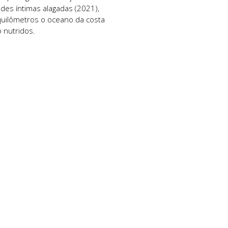
es íntimas alagadas (2021),
quilômetros o oceano da costa
o nutridos.