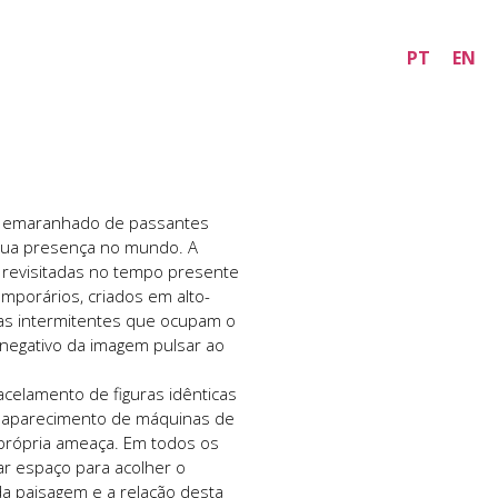
PT
EN
 o emaranhado de passantes
 sua presença no mundo. A
 revisitadas no tempo presente
mporários, criados em alto-
ças intermitentes que ocupam o
 negativo da imagem pulsar ao
acelamento de figuras idênticas
desaparecimento de máquinas de
própria ameaça. Em todos os
ar espaço para acolher o
da paisagem e a relação desta