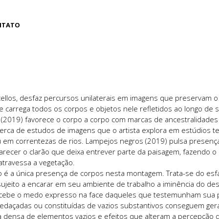
NTATO
rcellos, desfaz percursos unilaterais em imagens que preservam
 carrega todos os corpos e objetos nele refletidos ao longo de
2019) favorece o corpo a corpo com marcas de ancestralidades
cerca de estudos de imagens que o artista explora em estúdios te
ou em correntezas de rios. Lampejos negros (2019) pulsa presen
recer o clarão que deixa entrever parte da paisagem, fazendo o
travessa a vegetação.
ão é a única presença de corpos nesta montagem. Trata-se do esf
 sujeito a encarar em seu ambiente de trabalho a iminência do 
rcebe o medo expresso na face daqueles que testemunham sua 
pedaçadas ou constituídas de vazios substantivos conseguem ger
a densa de elementos vazios e efeitos que alteram a percepção 